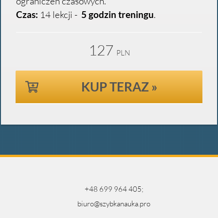
ograniczeń czasowych.
Czas:
14 lekcji -
5 godzin treningu
.
127
PLN
KUP TERAZ »
+48 699 964 405;
biuro@szybkanauka.pro