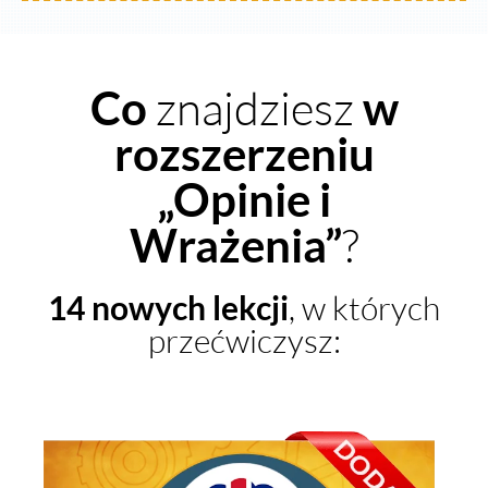
znajdziesz
Co
w
rozszerzeniu
„Opinie i
?
Wrażenia”
14 nowych
lekcji
, w których
przećwiczysz: