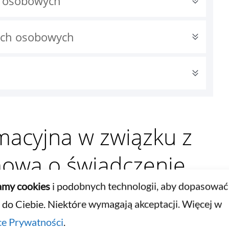
h osobowych
ych osobowych
macyjna w związku z
ową o świadczenie
troniczną i rejestracji
my cookies
i podobnych technologii, aby dopasować
 do Ciebie. Niektóre wymagają akceptacji. Więcej w
Konta
ce Prywatności
.