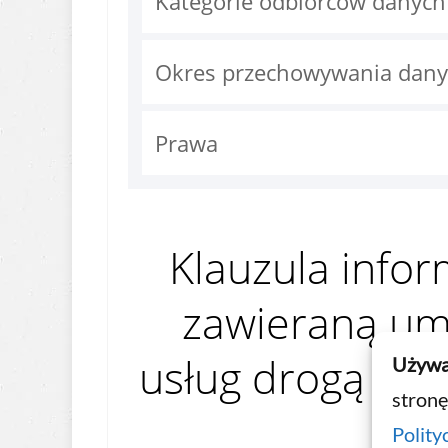
Kategorie odbiorców danyc
Okres przechowywania dan
Prawa
Klauzula infor
zawieraną um
usług drogą elek
Używa
stronę
Polity