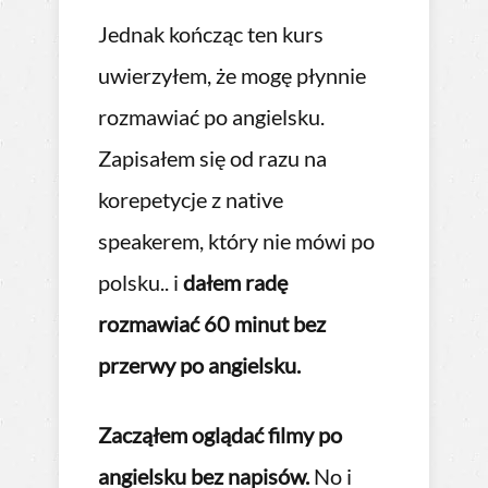
 A co
Jednak kończąc ten kurs
jest
Po w
uwierzyłem, że mogę płynnie
z z
spos
rozmawiać po angielsku.
tu
prze
Zapisałem się od razu na
moja
korepetycje z native
diam
speakerem, który nie mówi po
opan
polsku.. i
dałem radę
ki
stro
rozmawiać 60 minut bez
przerwy po angielsku.
dzie
zroz
eczy,
Zacząłem oglądać filmy po
zapa
angielsku bez napisów.
No i