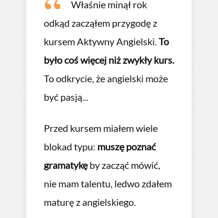
Właśnie minął rok
wietny
odkąd zacząłem przygodę z
aciel.
kursem Aktywny Angielski.
To
ucze
było coś więcej niż zwykły kurs.
Pami
łna
To odkrycie, że angielski może
trud
być pasją...
mate
m na
Nawe
rener
Przed kursem miałem wiele
zapa
a to
blokad typu:
muszę poznać
miał
tóra
gramatykę
by zacząć mówić,
przy
a,
nie mam talentu, ledwo zdałem
więk
maturę z angielskiego.
mówi