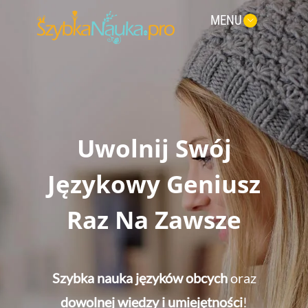
MENU
Uwolnij Swój
Językowy Geniusz
Raz Na Zawsze
Szybka nauka języków obcych
oraz
dowolnej wiedzy i umiejętności
!