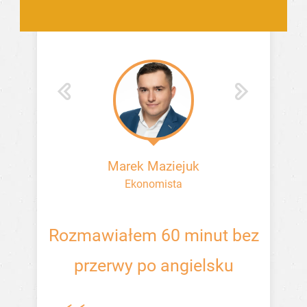
Marek Maziejuk
sse
Ekonomista
ełna
Rozmawiałem 60 minut bez
Radzę
przerwy po angielsku
ok
echem
m