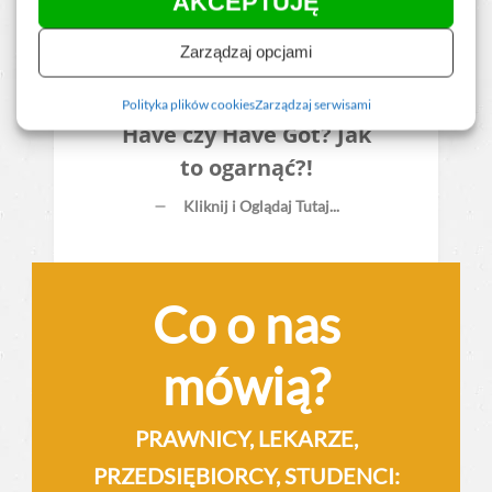
AKCEPTUJĘ
Zarządzaj opcjami
Polityka plików cookies
Zarządzaj serwisami
Have czy Have Got? Jak
to ogarnąć?!
Kliknij i Oglądaj Tutaj...
Co o nas
mówią?
PRAWNICY, LEKARZE,
PRZEDSIĘBIORCY, STUDENCI: