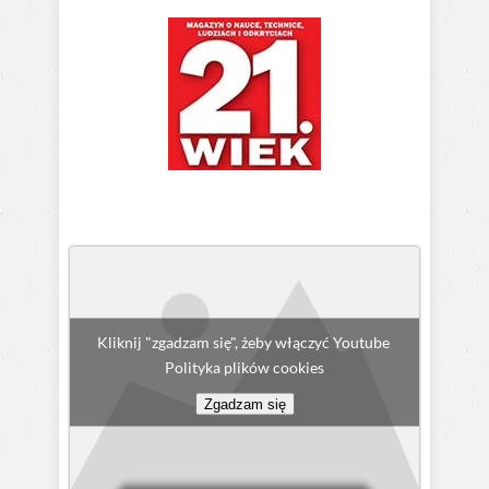
Kliknij
"zgadzam
się",
żeby
Kliknij "zgadzam się", żeby włączyć Youtube
włączyć
Polityka plików cookies
Youtube
Polityka
Zgadzam się
plików
cookies
Zgadzam