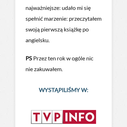
Ten 
awdę
najważniejsze: udało mi się
swoi
spełnić marzenie: przeczytałem
więc
o
swoją pierwszą książkę po
zary
angielsku.
cora
stre
PS
Przez ten rok w ogóle nic
zie
posi
nie zakuwałem.
któr
odtw
WYSTĄPILIŚMY W: