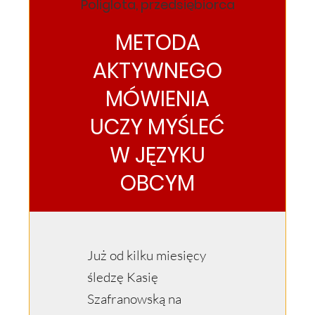
Poliglota, przedsiębiorca
METODA
AKTYWNEGO
MÓWIENIA
UCZY MYŚLEĆ
W JĘZYKU
OBCYM
Już od kilku miesięcy
śledzę Kasię
Szafranowską na