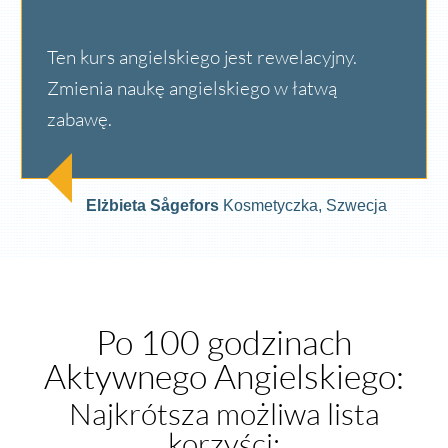
Ten kurs angielskiego jest rewelacyjny.
Zmienia naukę angielskiego w łatwą
zabawę.
Elżbieta Sågefors
Kosmetyczka, Szwecja
Po 100 godzinach
Aktywnego Angielskiego:
Najkrótsza możliwa lista
korzyści: