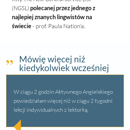
(NGSL)
polecanej przez jednego z
najlepiej znanych lingwistów na
świecie
- prof. Paula Nation'a.
Mówię więcej niż
kiedykolwiek wcześniej
W ciągu 2 godzin Aktywnego Angielskiego
powiedziałam więcej niż w ciągu 2 tygodni
lekcji indywidualnych z lektorką.