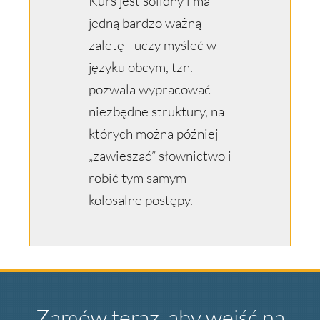
Kurs jest solidny i ma
jedną bardzo ważną
zaletę - uczy myśleć w
języku obcym, tzn.
pozwala wypracować
niezbędne struktury, na
których można później
„zawieszać” słownictwo i
robić tym samym
kolosalne postępy.
Zamów teraz, aby wejść na