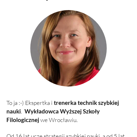
To ja :-) Ekspertka i
trenerka technik szybkiej
nauki
.
Wykładowca
Wyższej Szkoły
Filologicznej
we Wrocławiu.
Od 16 lat uczę strategii szybkiej nauki, a od 5 lat