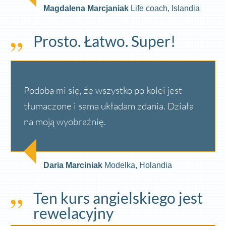
Magdalena Marcjaniak
Life coach, Islandia
Prosto. Łatwo. Super!
Podoba mi się, że wszystko po kolei jest
tłumaczone i sama układam zdania. Działa
na moją wyobraźnię.
Daria Marciniak
Modelka, Holandia
Ten kurs angielskiego jest
rewelacyjny