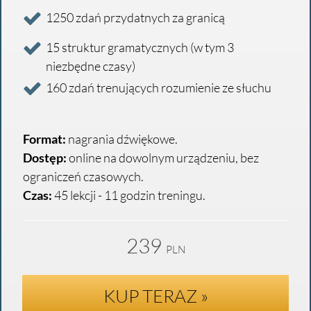
1250 zdań przydatnych za granicą
15 struktur gramatycznych (w tym 3
niezbędne czasy)
160 zdań trenujących rozumienie ze słuchu
Format:
nagrania dźwiękowe.
Dostęp:
online na dowolnym urządzeniu, bez
ograniczeń czasowych.
Czas:
45 lekcji - 11 godzin treningu.
239
PLN
KUP TERAZ »