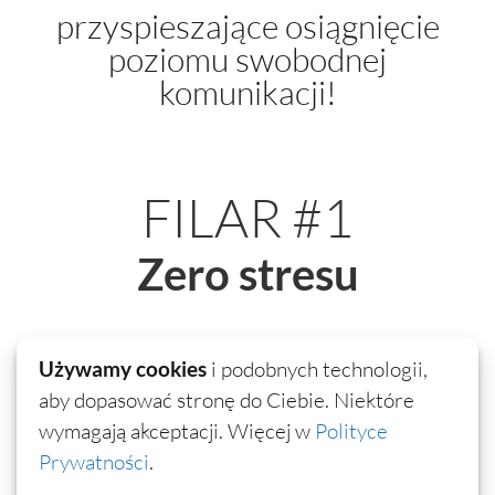
przyspieszające osiągnięcie
poziomu swobodnej
komunikacji!
FILAR #1
Zero stresu
Używamy cookies
i podobnych technologii,
Jedyny kurs, w którym
nikt na Ciebie nie
aby dopasować stronę do Ciebie. Niektóre
patrzy i nikt Cię nie ocenia
. Ćwiczysz
wymagają akceptacji. Więcej w
Polityce
Prywatności
.
wtedy kiedy chcesz, tyle ile chcesz, tam