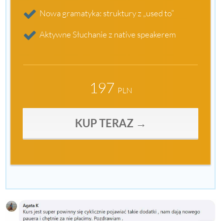
Nowa gramatyka: struktury z „used to”
Aktywne Słuchanie z native speakerem
197
PLN
KUP TERAZ →