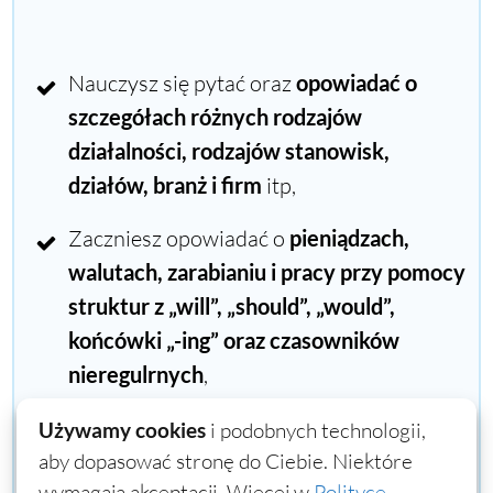
Nauczysz się pytać oraz
opowiadać o
szczegółach różnych rodzajów
działalności, rodzajów stanowisk,
działów, branż i firm
itp,
Zaczniesz opowiadać o
pieniądzach,
walutach, zarabianiu i pracy przy pomocy
struktur z „will”, „should”, „would”,
końcówki „-ing” oraz czasowników
nieregulrnych
,
Przygotujesz sie do
autoprezentacji
Używamy cookies
i podobnych technologii,
aby dopasować stronę do Ciebie. Niektóre
podczas rozmowy kwalifikacyjnej:
jak
wymagają akceptacji. Więcej w
Polityce