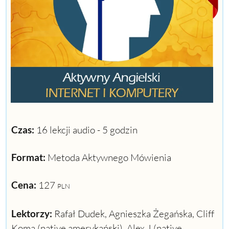
Czas:
16 lekcji audio - 5 godzin
Format:
Metoda Aktywnego Mówienia
Cena:
127
PLN
Lektorzy:
Rafał Dudek, Agnieszka Żegańska, Cliff
Koma (native amerykański). Alex J (native