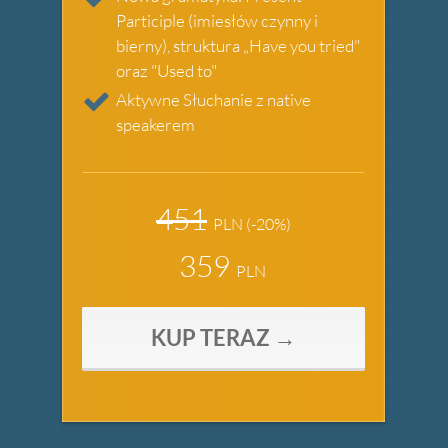
Participle (imiesłów czynny i
bierny), struktura „Have you tried"
oraz "Used to"
Aktywne Słuchanie z native
speakerem
451
PLN
(-20%)
359
PLN
KUP TERAZ
→