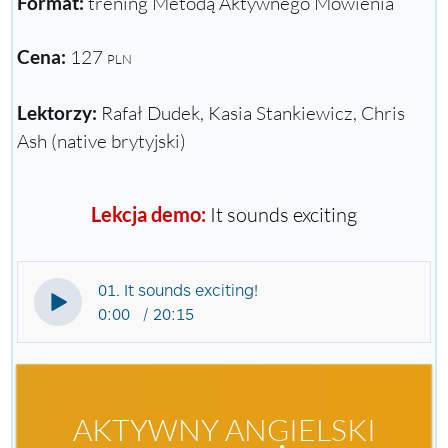
Format:
trening Metodą Aktywnego Mówienia
Cena:
127
PLN
Lektorzy:
Rafał Dudek, Kasia Stankiewicz, Chris
Ash (native brytyjski)
Lekcja demo:
It sounds exciting
01. It sounds exciting!
0:00
20:15
AKTYWNY ANGIELSKI