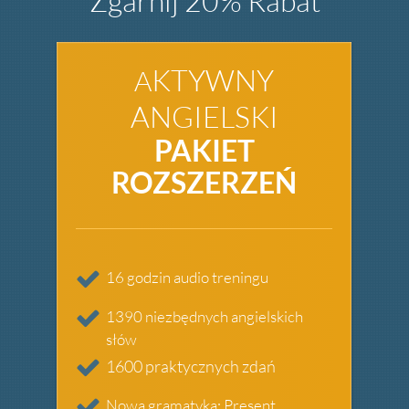
Zgarnij 20% Rabat
KTYWNY
A
ANGIELSKI
PAKIET
ROZSZERZE
Ń
16 godzin audio treningu
1390 niezbędnych angielskich
słów
1600 praktycznych zdań
Nowa gramatyka: Present