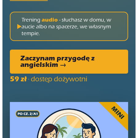
Trening
audio
- słuchasz w domu, w
aucie albo na spacerze, we własnym
tempie.
Zaczynam przygodę z
angielskim →
59 zł
· dostęp dożywotni