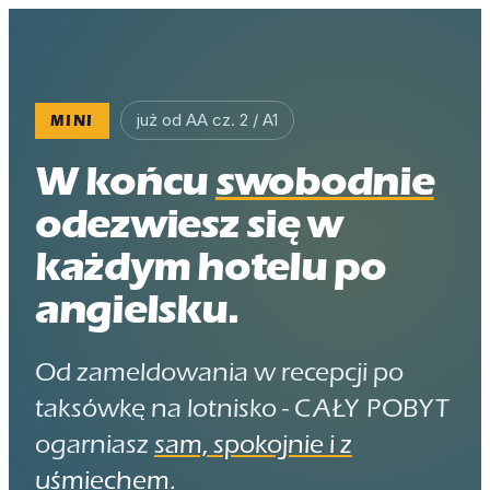
już od AA cz. 2 / A1
MINI
W końcu
swobodnie
odezwiesz się w
każdym hotelu po
angielsku.
Od zameldowania w recepcji po
taksówkę na lotnisko -
CAŁY POBYT
ogarniasz
sam, spokojnie i z
uśmiechem
.