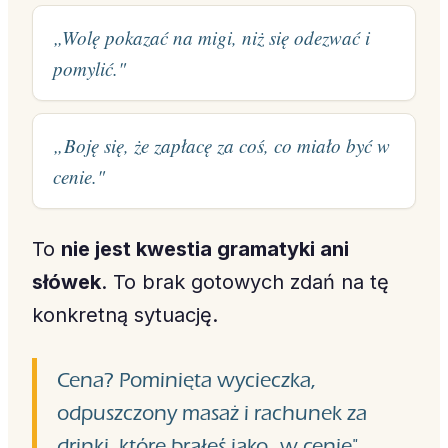
„Wolę pokazać na migi, niż się odezwać i
pomylić."
„Boję się, że zapłacę za coś, co miało być w
cenie."
To
nie jest kwestia gramatyki ani
słówek
. To brak gotowych zdań na tę
konkretną sytuację.
Cena? Pominięta wycieczka,
odpuszczony masaż i rachunek za
drinki, które brałeś jako „w cenie".