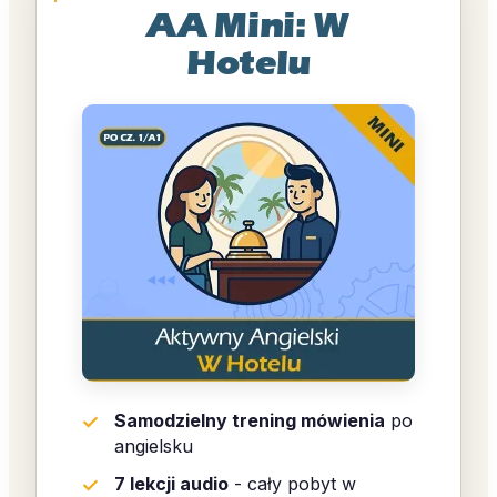
AA Mini: W
Hotelu
Samodzielny trening mówienia
po
angielsku
7 lekcji audio
- cały pobyt w