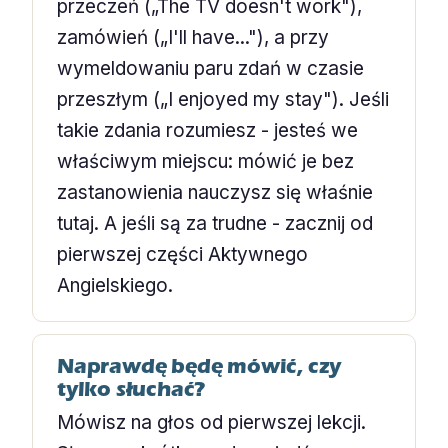
przeczeń („The TV doesn't work"),
zamówień („I'll have..."), a przy
wymeldowaniu paru zdań w czasie
przeszłym („I enjoyed my stay"). Jeśli
takie zdania rozumiesz - jesteś we
właściwym miejscu: mówić je bez
zastanowienia nauczysz się właśnie
tutaj. A jeśli są za trudne - zacznij od
pierwszej części Aktywnego
Angielskiego.
Naprawdę będę mówić, czy
tylko słuchać?
Mówisz na głos od pierwszej lekcji.