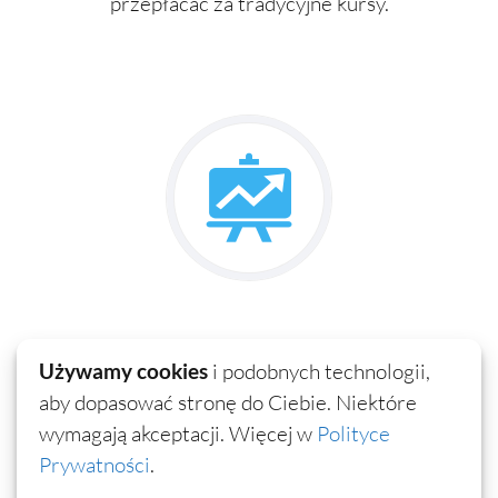
przepłacać za tradycyjne kursy.
Dla każdego
Używamy cookies
i podobnych technologii,
aby dopasować stronę do Ciebie. Niektóre
Wystarczy, że znasz podstawowe 2000 słów,
wymagają akceptacji. Więcej w
Polityce
aby zacząć mówić swobodnie. Sprawdź swój
Prywatności
.
zasób słów
tutaj
.