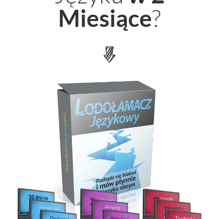
?
Miesi
ą
ce