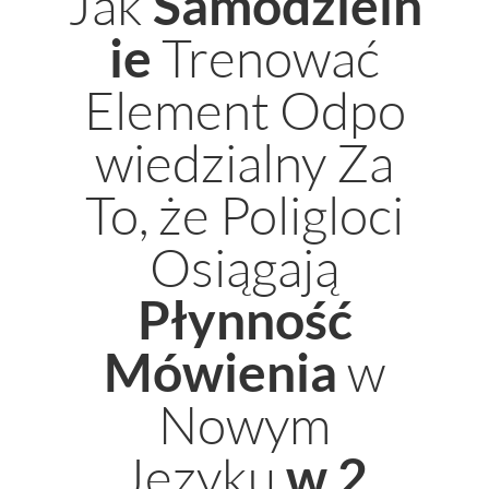
Jak
Samodzieln
Trenować
ie
Element Odpo
wiedzialny Za
To, że Poligloci
Osiągają
Płynność
w
M
ówienia
Nowym
Języku
w 2