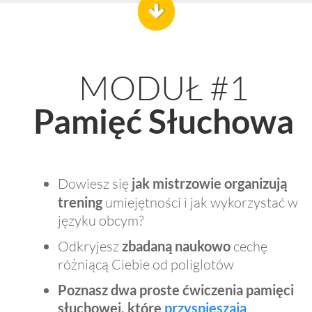
MODUŁ #1
Pamięć Słuchowa
Dowiesz się
jak mistrzowie organizują
trening
umiejętności i jak wykorzystać w
języku obcym?
Odkryjesz
zbadaną naukowo
cechę
różniącą Ciebie od poliglotów
Poznasz dwa
proste
ćwiczenia pamięci
słuchowej,
które
przyspieszają