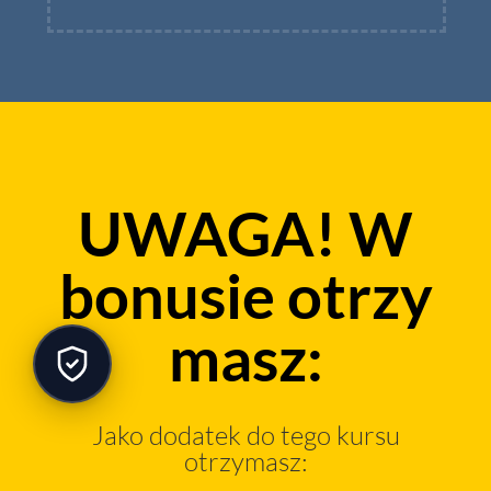
UWAGA! W
bonusie otrzy
masz:
Jako dodatek do tego kursu
otrzymasz: