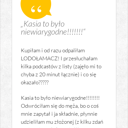
„Kasia to było
niewiarygodne!!!!!!!“
Kupiłam i od razu odpaliłam
LODOŁAMACZ! I przesłuchałam
kilka podcastów z listy (zajęło mi to
chyba z 20 minut łącznie) i co się
okazało?????
Kasia to było niewiarygodne!!!!!!!!
Odwróciłam się do męża, bo o coś
mnie zapytał i ja składnie, płynnie
udzieliłam mu złożonej (z kilku zdań