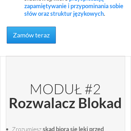
zapamiętywanie i przypominania sobie
słów oraz struktur językowych
.
Zamów teraz
MODUŁ #2
Rozwalacz Blokad
Zrozumiesz
skąd biorą się lęki przed