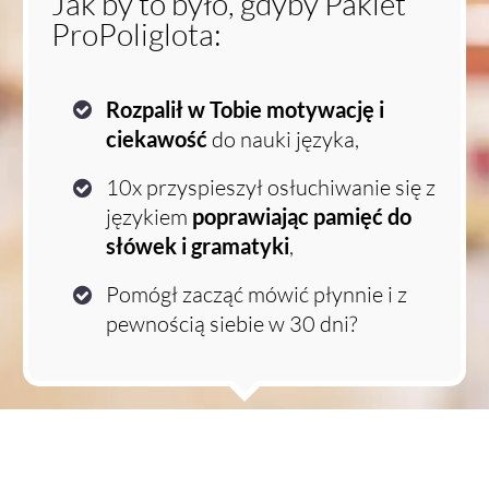
Jak by to było, gdyby Pakiet
ProPoliglota:
Rozpalił w Tobie motywację i
ciekawość
do nauki języka,
10x przyspieszył osłuchiwanie się z
językiem
poprawiając pamięć do
słówek i gramatyki
,
Pomógł zacząć mówić płynnie i z
pewnością siebie w 30 dni?