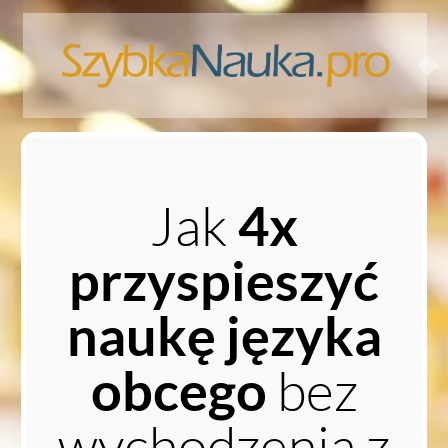
Jak
4x
przyspieszyć
naukę języka
bez
obcego
wychodzenia z