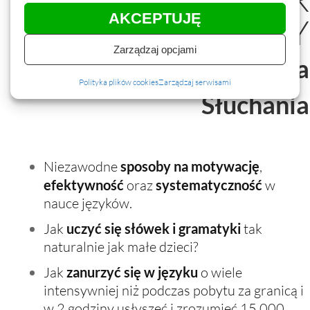
AKCEPTUJĘ
JĘZYKOWY
Zarządzaj opcjami
Samodzielna Nauka
Polityka plików cookies
Zarządzaj serwisami
Słuchania
Niezawodne
sposoby na motywację
,
efektywność
oraz
systematyczność
w
nauce języków.
Jak
uczyć się słówek i gramatyki
tak
naturalnie jak małe dzieci?
Jak
zanurzyć się w języku
o wiele
intensywniej niż podczas pobytu za granicą i
w 2 godziny usłyszeć i zrozumieć 15 000