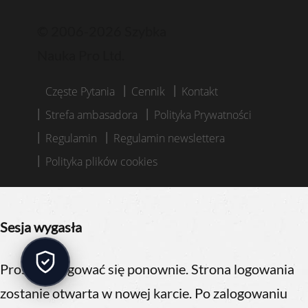
© 2006-2026 Szybka
Nauka Pro Ltd.
Częste Pytania
Cennik
Kontakt
Strefa ambasadora
Polityka Prywatności
Regulamin
Regulamin newslettera
Polityka plików cookies
Sesja wygasła
Proszę zalogować się ponownie.
Strona logowania
zostanie otwarta w nowej karcie. Po zalogowaniu