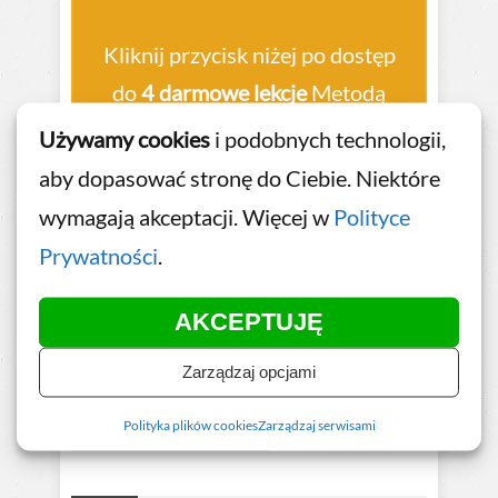
Kliknij przycisk niżej po dostęp
do
4 darmowe lekcje
Metodą
Aktywnego Mówienia:
Używamy cookies
i podobnych technologii,
aby dopasować stronę do Ciebie. Niektóre
Kliknij Po
wymagają akceptacji. Więcej w
Polityce
Darmowe Lekcje
»
Prywatności
.
AKCEPTUJĘ
Zarządzaj opcjami
Polityka plików cookies
Zarządzaj serwisami