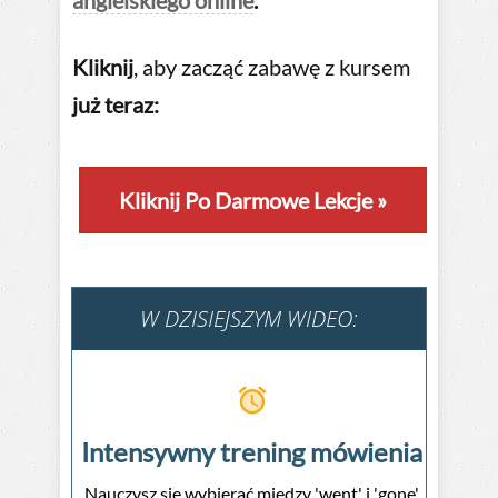
Kliknij
, aby zacząć zabawę z kursem
już teraz:
Kliknij Po Darmowe Lekcje
»
W DZISIEJSZYM WIDEO:
Intensywny trening mówienia
Nauczysz się wybierać między 'went' i 'gone'