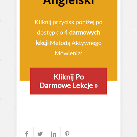
Kliknij przycisk poniżej po
dostęp do
4 darmowych
lekcji
Metodą Aktywnego
Mówienia:
Kliknij Po
Darmowe Lekcje
»