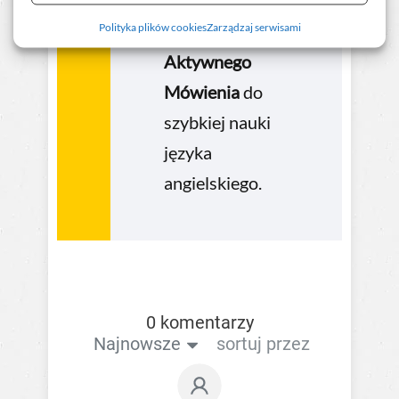
Filologicznej.
Polityka plików cookies
Zarządzaj serwisami
Autorka Metody
Aktywnego
Mówienia
do
szybkiej nauki
języka
angielskiego.
0 komentarzy
Najnowsze
sortuj przez