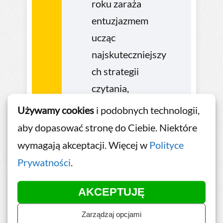
roku zaraża
entuzjazmem
ucząc
najskuteczniejszy
ch strategii
czytania,
zapamiętywania,
Używamy cookies
i podobnych technologii,
zdawania
aby dopasować stronę do Ciebie. Niektóre
egzaminów oraz
wymagają akceptacji. Więcej w
Polityce
rozwoju
Prywatności
.
osobistego.
Wykładowca
AKCEPTUJĘ
Wyższej Szkoły
Zarządzaj opcjami