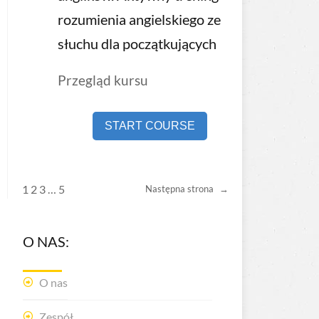
rozumienia angielskiego ze
słuchu dla początkujących
Przegląd kursu
START COURSE
1
2
3
…
5
Następna strona
→
O NAS:
O nas
Zespół