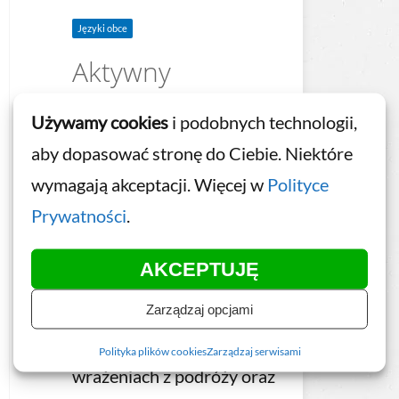
Języki obce
Aktywny
Angielski –
Używamy cookies
i podobnych technologii,
Opinie i
aby dopasować stronę do Ciebie. Niektóre
Wrażenia
wymagają akceptacji. Więcej w
Polityce
Prywatności
.
Rozszerzenie kursu
Aktywny Angielski,
AKCEPTUJĘ
podczas którego nauczysz
Zarządzaj opcjami
się jeszcze swobodniej
opowiadać o swoich
Polityka plików cookies
Zarządzaj serwisami
wrażeniach z podróży oraz