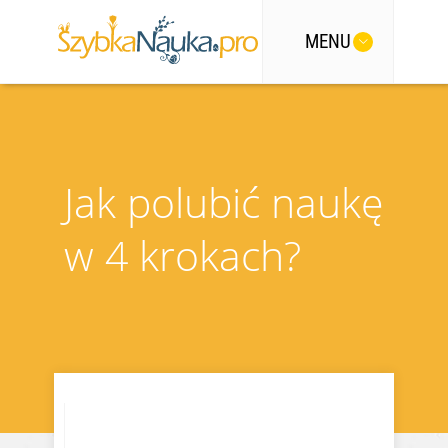
MENU
Jak polubić naukę
w 4 krokach?