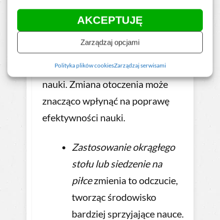
Siedzenie w ławce wywołuje
AKCEPTUJĘ
uczucie bycia jak małe dziecko
Zarządzaj opcjami
bez możliwości decydowania, co
negatywnie wpływa na chęć do
Polityka plików cookies
Zarządzaj serwisami
nauki. Zmiana otoczenia może
znacząco wpłynąć na poprawę
efektywności nauki.
Zastosowanie okrągłego
stołu lub siedzenie na
piłce
zmienia to odczucie,
tworząc środowisko
bardziej sprzyjające nauce.