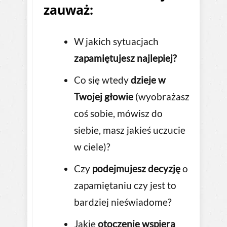
zauważ:
W jakich sytuacjach
zapamiętujesz najlepiej?
Co się wtedy
dzieje w
Twojej głowie
(wyobrażasz
coś sobie, mówisz do
siebie, masz jakieś uczucie
w ciele)?
Czy
podejmujesz decyzję
o
zapamiętaniu czy jest to
bardziej nieświadome?
Jakie
otoczenie wspiera