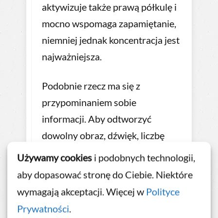
aktywizuje także prawą półkulę i
mocno wspomaga zapamiętanie,
niemniej jednak koncentracja jest
najważniejsza.
Podobnie rzecz ma się z
przypominaniem sobie
informacji. Aby odtworzyć
dowolny obraz, dźwięk, liczbę
musisz się skoncentrować
.
Używamy cookies
i podobnych technologii,
Informacja trafia do pamięci
aby dopasować stronę do Ciebie. Niektóre
krótkotrwałej, a że ta ma
wymagają akceptacji. Więcej w
Polityce
ograniczoną pojemność tylko
Prywatności
.
część z nich (7+/-2 informacje)