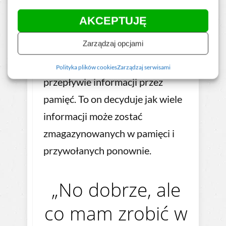
staje się dostępna.
AKCEPTUJĘ
Zarządzaj opcjami
Ten magazyn pamięciowy jest
najważniejszym punktem
w
Polityka plików cookies
Zarządzaj serwisami
przepływie informacji przez
pamięć. To on decyduje jak wiele
informacji może zostać
zmagazynowanych w pamięci i
przywołanych ponownie.
„No dobrze, ale
co mam zrobić w