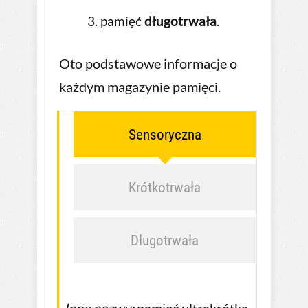
pamięć
długotrwała
.
Oto podstawowe informacje o
każdym magazynie pamięci.
Sensoryczna
Krótkotrwała
Długotrwała
Inne nazwy:
pamięć ultrakrótka