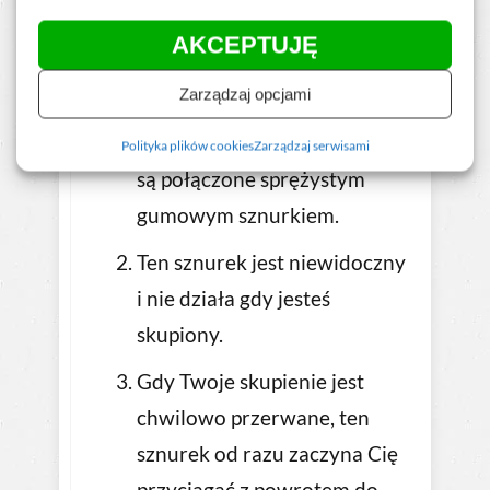
stanu skupienia. I w tym pomoże
AKCEPTUJĘ
Ci jeszcze jedna metafora.
Zarządzaj opcjami
Wyobraź sobie, że Twój nos i
obiekt koncentracji /zadanie
Polityka plików cookies
Zarządzaj serwisami
są połączone sprężystym
gumowym sznurkiem.
Ten sznurek jest niewidoczny
i nie działa gdy jesteś
skupiony.
Gdy Twoje skupienie jest
chwilowo przerwane, ten
sznurek od razu zaczyna Cię
przyciągać z powrotem do