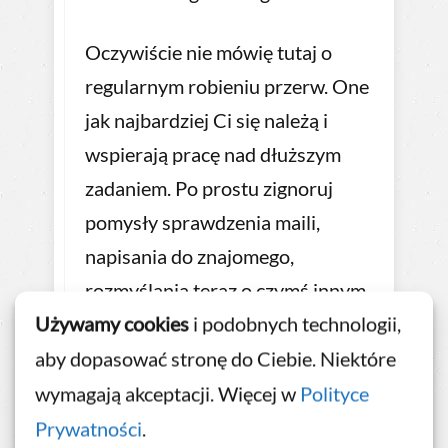
Oczywiście nie mówię tutaj o
regularnym robieniu przerw. One
jak najbardziej Ci się należą i
wspierają pracę nad dłuższym
zadaniem. Po prostu zignoruj
pomysły sprawdzenia maili,
napisania do znajomego,
rozmyślania teraz o czymś innym,
Używamy cookies
i podobnych technologii,
wycieczki do lodówki i tym
podobne. Twoja koncentracja
aby dopasować stronę do Ciebie. Niektóre
będzie stabilna tylko wtedy, gdy z
wymagają akceptacji. Więcej w
Polityce
determinacją będziesz wracał do
Prywatności
.