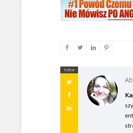
Follow
Ab
Ka
szy
en
str