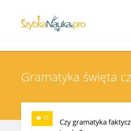
Gramatyka święta cz
10
Czy gramatyka faktyczn