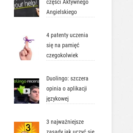
części Aktywnego
Angielskiego
4 patenty uczenia
się na pamięć
czegokolwiek
Duolingo: szczera
opinia o aplikacji
językowej
3 najważniejsze
zasady jak uczyć się