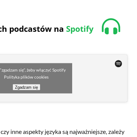
ych podcastów na
Spotify
 "zgadzam się", żeby włączyć Spotify
Polityka plików cookies
Zgadzam się
czy inne aspekty języka są najważniejsze, zależy