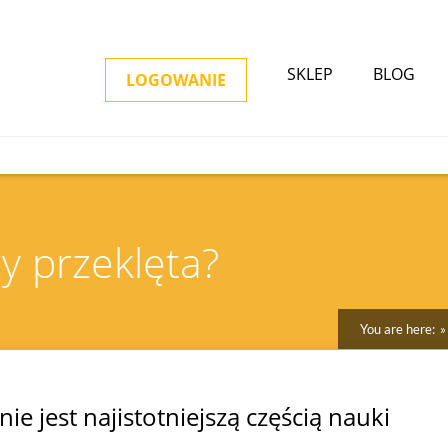
SKLEP
BLOG
LOGOWANIE
y przeklęta?
You are here:
ie jest najistotniejszą częścią nauki