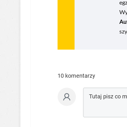
eg
Wyk
Au
szy
10 komentarzy