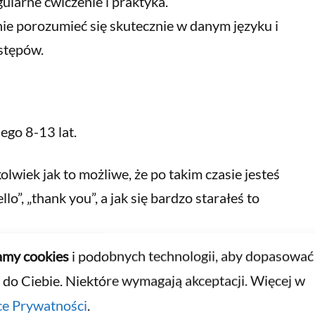
egularne ćwiczenie i praktyka.
ie porozumieć się skutecznie w danym języku i
ostępów.
ego 8-13 lat.
olwiek jak to możliwe, że po takim czasie jesteś
lo”, „thank you”, a jak się bardzo starałeś to
my cookies
i podobnych technologii, aby dopasować
olność standardowego podejścia do nauki
 do Ciebie. Niektóre wymagają akceptacji. Więcej w
ównego winowajcę na szubienicy!
ce Prywatności
.