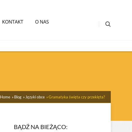
KONTAKT
O NAS
Home
Blog
Języki obce
Gramatyka święta czy przeklęta?
BĄDŹ NA BIEŻĄCO: