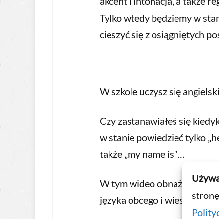
akcent i intonacja, a także r
Tylko wtedy będziemy w stan
cieszyć się z osiągniętych p
W szkole uczysz się angielski
Czy zastanawiałeś się kiedyk
w stanie powiedzieć tylko „hel
także „my name is”…
Używa
W tym wideo obnażam nieud
stronę
języka obcego i wieszam gł
Polity