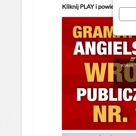
Kliknij PLAY i powieś winow
Kliknij