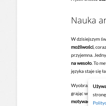
Nauka an
W dzisiejszym św
możliwości
, cora
przyjemna. Jedny
na wesoło
. To me
języka staje się 
Wyobraź sobie, że
Używa
grając w interakt
stronę
motywację
, ale 
Polity