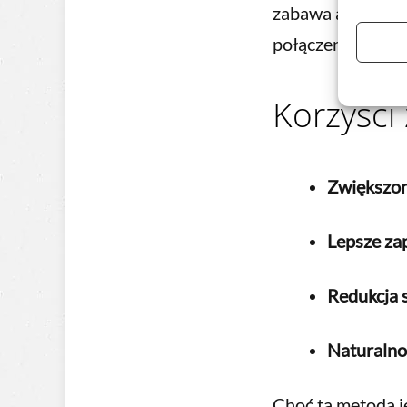
zabawa angażują r
połączenie nauki 
Korzyści
Zwiększo
Lepsze za
Redukcja 
Naturalno
Choć ta metoda je