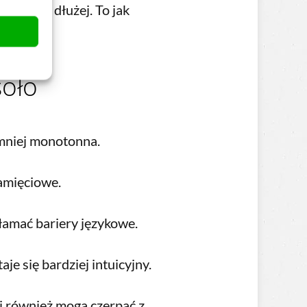
nami na dłużej. To jak
e!
soło
 mniej monotonna.
amięciowe.
łamać bariery językowe.
je się bardziej intuicyjny.
li również mogą czerpać z