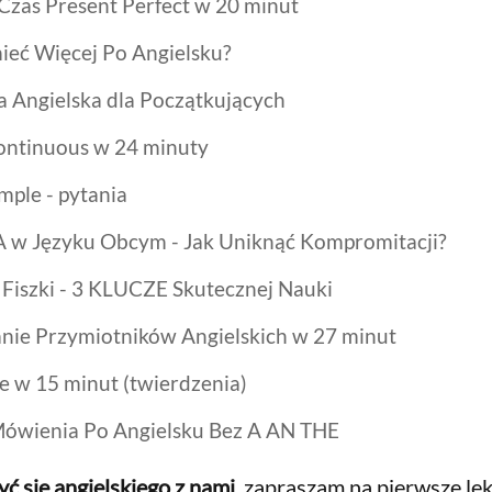
 Czas Present Perfect w 20 minut
ieć Więcej Po Angielsku?
 Angielska dla Początkujących
ontinuous w 24 minuty
mple - pytania
 Języku Obcym - Jak Uniknąć Kompromitacji?
i Fiszki - 3 KLUCZE Skutecznej Nauki
nie Przymiotników Angielskich w 27 minut
e w 15 minut (twierdzenia)
Mówienia Po Angielsku Bez A AN THE
yć się angielskiego z nami
, zapraszam na pierwsze lek