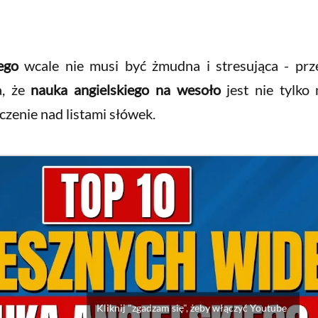
ego
wcale nie musi być żmudna i stresująca - pr
a, że
nauka angielskiego na wesoło
jest nie tylko 
ęczenie nad listami słówek.
Kliknij "zgadzam się", żeby włączyć Youtube