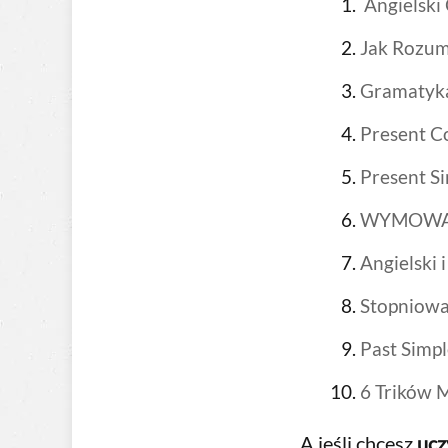
Angielski
Jak Rozum
Gramatyka
Present C
Present Si
WYMOWA w
Angielski 
Stopniowa
Past Simpl
6 Trików 
A jeśli chcesz
ucz