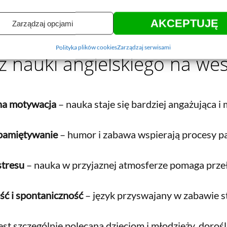
óżne obszary mózgu, co sprawia, że wiedza zostaje z 
AKCEPTUJĘ
z chwilą relaksu – skuteczne i przyjemne jednocześni
Zarządzaj opcjami
Polityka plików cookies
Zarządzaj serwisami
 z nauki angielskiego na we
na motywacja
– nauka staje się bardziej angażująca i
pamiętywanie
– humor i zabawa wspierają procesy p
stresu
– nauka w przyjaznej atmosferze pomaga prze
ść i spontaniczność
– język przyswajany w zabawie sta
st szczególnie polecana dzieciom i młodzieży, doroś