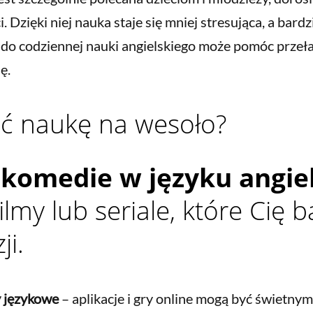
i. Dzięki niej nauka staje się mniej stresująca, a bard
o codziennej nauki angielskiego może pomóc przeła
ę.
ąć naukę na wesoło?
 komedie w języku angie
ilmy lub seriale, które Cię b
ji.
y językowe
– aplikacje i gry online mogą być świetny