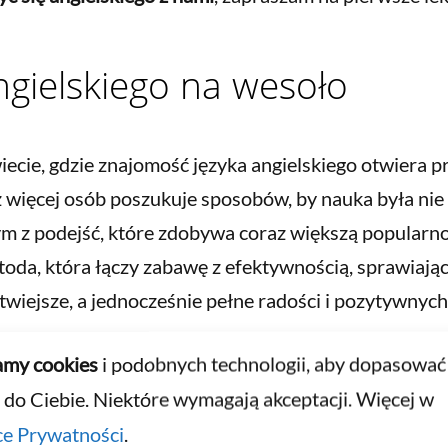
gielskiego na wesoło
iecie, gdzie znajomość języka angielskiego otwiera 
z więcej osób poszukuje sposobów, by nauka była nie t
m z podejść, które zdobywa coraz większą popularno
toda, która łączy zabawę z efektywnością, sprawiają
łatwiejsze, a jednocześnie pełne radości i pozytywnych
 uczysz się angielskiego, śmiejąc się z zabawnych an
my cookies
i podobnych technologii, aby dopasować
ywne gry językowe. Brzmi świetnie, prawda? Takie pod
 do Ciebie. Niektóre wymagają akceptacji. Więcej w
również
ułatwia zapamiętywanie
nowych słówek i zasa
ce Prywatności
.