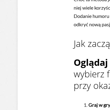
niej wiele korzyśc
Dodanie humoru d
odkryć nową pasj
Jak zacz
Oglądaj
wybierz f
przy okaz
Graj w gr