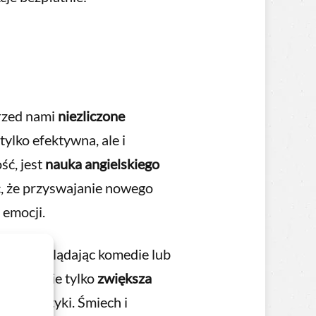
przed nami
niezliczone
ylko efektywna, ale i
ść, jest
nauka angielskiego
c, że przyswajanie nowego
 emocji.
egdot, oglądając komedie lub
ejście nie tylko
zwiększa
d gramatyki. Śmiech i