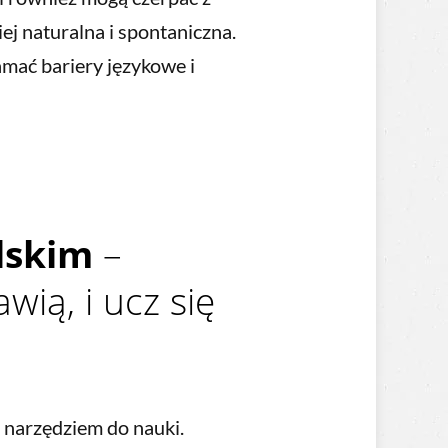
ziej naturalna i spontaniczna.
mać bariery językowe i
lskim
–
awią, i ucz się
m narzędziem do nauki.