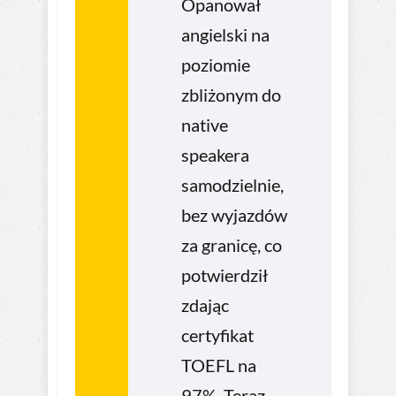
Opanował
angielski na
poziomie
zbliżonym do
native
speakera
samodzielnie,
bez wyjazdów
za granicę, co
potwierdził
zdając
certyfikat
TOEFL na
97%. Teraz