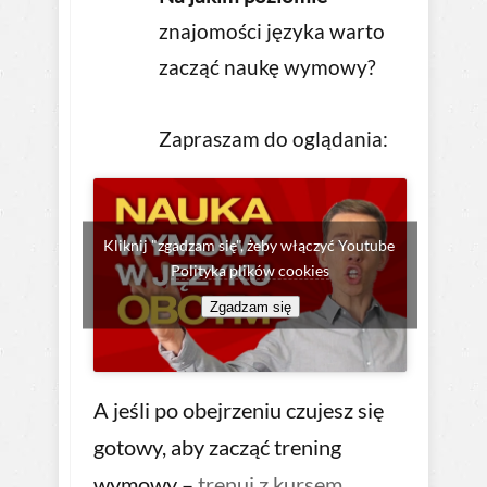
znajomości języka warto
zacząć naukę wymowy?
Zapraszam do oglądania:
Kliknij "zgadzam się", żeby włączyć Youtube
Polityka plików cookies
Zgadzam się
A jeśli po obejrzeniu czujesz się
gotowy, aby zacząć trening
wymowy –
trenuj z kursem