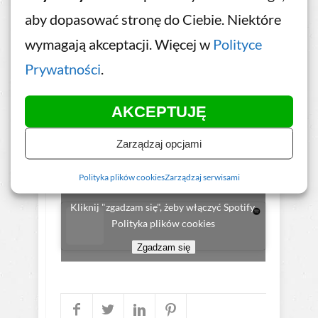
aby dopasować stronę do Ciebie. Niektóre
wymagają akceptacji. Więcej w
Polityce
Słuchaj tego i innych
Prywatności
.
podcastów na
Spotify
AKCEPTUJĘ
Zarządzaj opcjami
Polityka plików cookies
Zarządzaj serwisami
Kliknij "zgadzam się", żeby włączyć Spotify
Polityka plików cookies
Zgadzam się