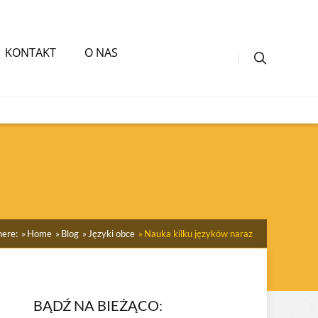
KONTAKT
O NAS
here:
Home
Blog
Języki obce
Nauka kilku języków naraz
BĄDŹ NA BIEŻĄCO: