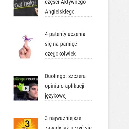
części Aktywnego
Angielskiego
4 patenty uczenia
się na pamięć
czegokolwiek
Duolingo: szczera
opinia o aplikacji
językowej
3 najważniejsze
zasady jak uczyć się