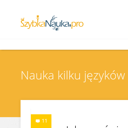
Nauka kilku języków
11