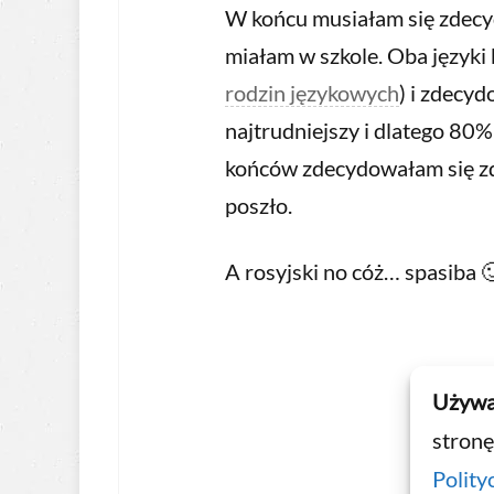
W końcu musiałam się zdecyd
miałam w szkole. Oba języki 
rodzin językowych
) i zdecyd
najtrudniejszy i dlatego 80%
końców zdecydowałam się zd
poszło.
A rosyjski no cóż… spasiba 🙂
Używa
stronę
Polity