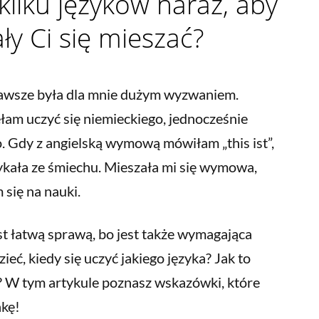
 kilku języków naraz, aby
ły Ci się mieszać?
zawsze była dla mnie dużym wyzwaniem.
łam uczyć się niemieckiego, jednocześnie
o. Gdy z angielską wymową mówiłam „this ist”,
 rykała ze śmiechu. Mieszała mi się wymowa,
 się na nauki.
t łatwą sprawą, bo jest także wymagająca
eć, kiedy się uczyć jakiego języka? Jak to
? W tym artykule poznasz wskazówki, które
nkę!