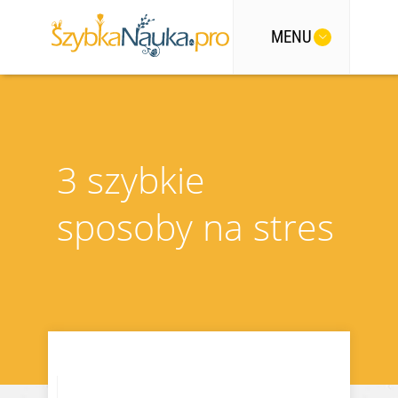
MENU
3 szybkie
sposoby na stres