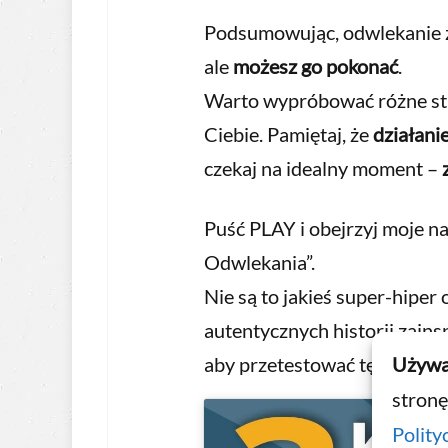
Podsumowując, odwlekanie z
ale
możesz go pokonać
.
Warto wypróbować różne strat
Ciebie. Pamiętaj, że
działani
czekaj na idealny moment –
Puść PLAY i obejrzyj moje n
Odwlekania”.
Nie są to jakieś super-hiper 
autentycznych historii zainsp
Używa
aby przetestować tę prostą s
stronę
Polity