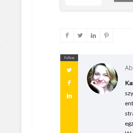
Follow
Ab
Ka
szy
en
str
eg