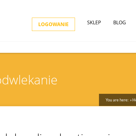
SKLEP
BLOG
LOGOWANIE
 odwlekanie
You are here:
H