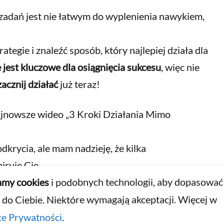
adań jest nie łatwym do wyplenienia nawykiem,
egie i znaleźć sposób, który najlepiej działa dla
e jest kluczowe dla osiągnięcia sukcesu
, więc nie
zacznij działać
już teraz!
ajnowsze wideo „3 Kroki Działania Mimo
odkrycia, ale mam nadzieję, że kilka
iruje Cię,
my cookies
i podobnych technologii, aby dopasować
trategię.
 do Ciebie. Niektóre wymagają akceptacji. Więcej w
ce Prywatności
.