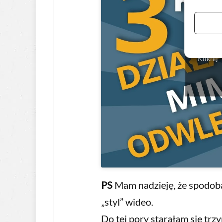
Kliknij
PS
Mam nadzieję, że spodoba 
„styl” wideo.
Do tej pory starałam się trz