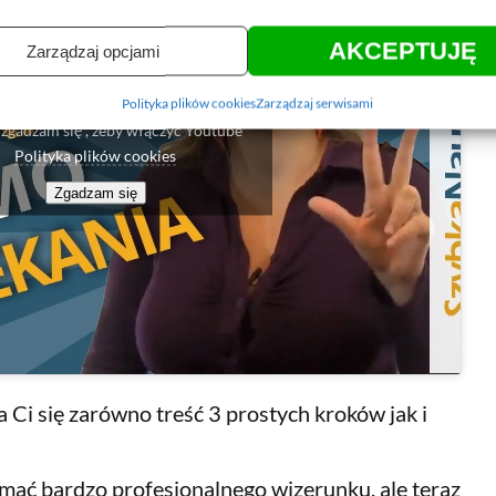
AKCEPTUJĘ
Zarządzaj opcjami
Polityka plików cookies
Zarządzaj serwisami
 "zgadzam się", żeby włączyć Youtube
Polityka plików cookies
Zgadzam się
Ci się zarówno treść 3 prostych kroków jak i
ymać bardzo profesjonalnego wizerunku, ale teraz