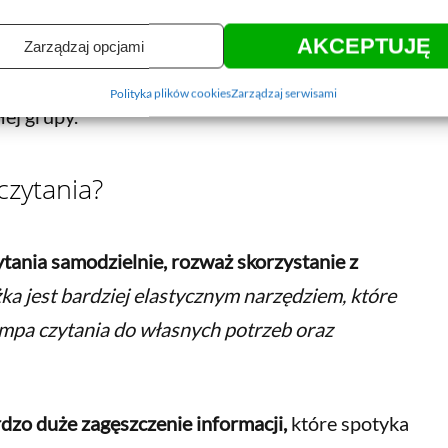
la na procentowe określenie zrozumienia.
AKCEPTUJĘ
Zarządzaj opcjami
ytania w grupie trener może łatwo i szybko
Polityka plików cookies
Zarządzaj serwisami
ej grupy.
czytania?
zytania samodzielnie, rozważ skorzystanie z
ka jest bardziej elastycznym narzędziem, które
mpa czytania do własnych potrzeb oraz
dzo duże zagęszczenie informacji,
które spotyka