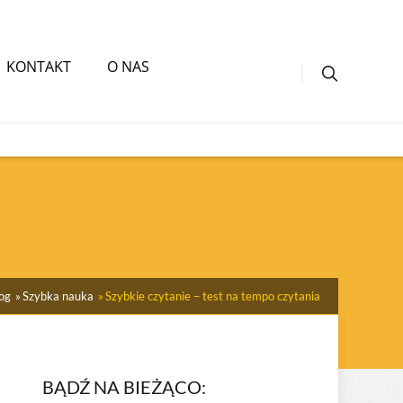
KONTAKT
O NAS
og
Szybka nauka
Szybkie czytanie – test na tempo czytania
BĄDŹ NA BIEŻĄCO: