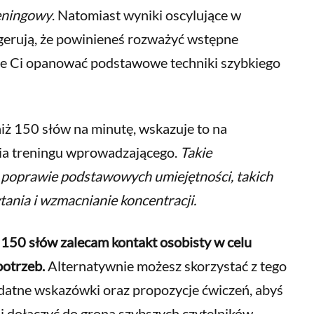
eningowy
. Natomiast wyniki oscylujące w
erują, że powinieneś rozważyć wstępne
e Ci opanować podstawowe techniki szybkiego
 niż 150 słów na minutę, wskazuje to na
ia treningu wprowadzającego.
Takie
a poprawie podstawowych umiejętności, takich
ytania i wzmacnianie koncentracji.
 150 słów zalecam kontakt osobisty w celu
otrzeb.
Alternatywnie możesz skorzystać z tego
ydatne wskazówki oraz propozycje ćwiczeń, abyś
i dołączyć do grona szybszych czytelników.