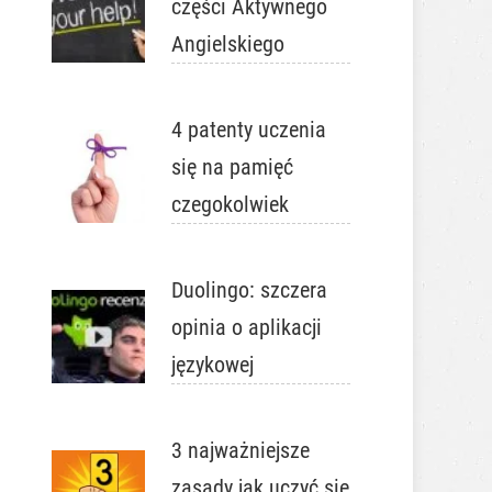
części Aktywnego
Angielskiego
4 patenty uczenia
się na pamięć
czegokolwiek
Duolingo: szczera
opinia o aplikacji
językowej
3 najważniejsze
zasady jak uczyć się