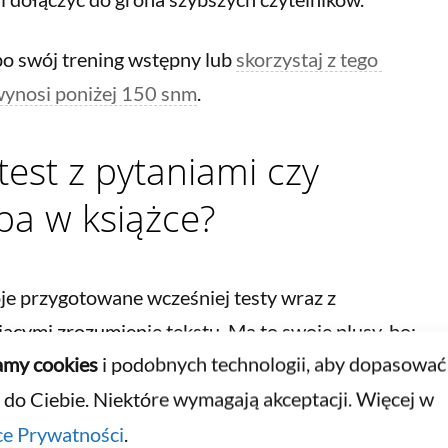
 po swój trening wstępny lub
skorzystaj z tego
 wynosi poniżej 150 snm
.
est z pytaniami czy
pa w książce?
e przygotowane wcześniej testy wraz z
cymi zrozumienie tekstu. Ma to swoje plusy, bo:
my cookies
i podobnych technologii, aby dopasować
konania,
 do Ciebie. Niektóre wymagają akceptacji. Więcej w
razów w tekście,
ce Prywatności
.