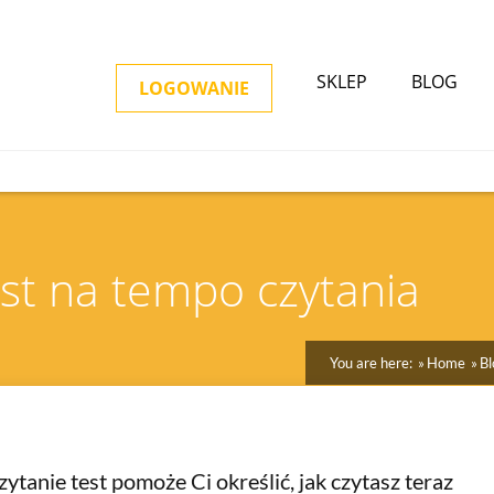
SKLEP
BLOG
LOGOWANIE
est na tempo czytania
You are here:
Home
Bl
czytanie test pomoże Ci określić, jak czytasz teraz