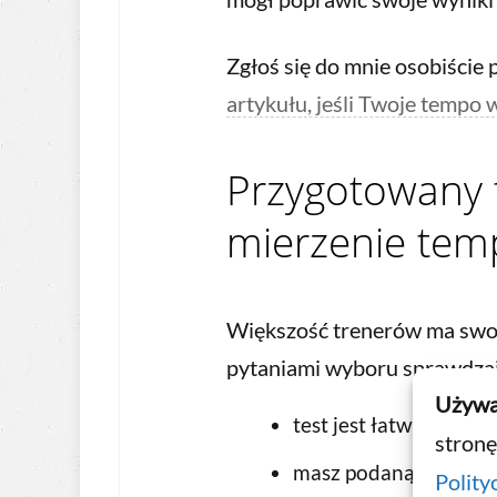
Zgłoś się do mnie osobiście
artykułu, jeśli Twoje tempo
Przygotowany t
mierzenie tem
Większość trenerów ma swoj
pytaniami wyboru sprawdzają
Używa
test jest łatwy do wy
stronę
masz podaną ilość wy
Polity